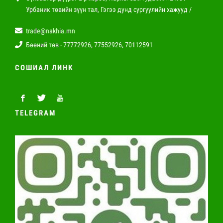
Урбаник төвийн зүүн тал, Гэгээ дунд сургуулийн хажууд /
trade@nakhia.mn
Бөөний төв - 77772926, 77552926, 70112591
СОШИАЛ ЛИНК
TELEGRAM