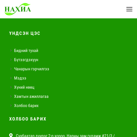
ҮНДСЭН ЦЭС
Бидний тухай
Бүтээгдэхүүн
Чанарын гэрчилгээ
Мэдээ
Хүний нөөц
Хамтын ажиллагаа
Холбоо барих
ХОЛБОО БАРИХ
Сүхбаатар дүүрэг 2-р хороо, Нарны зам гудамж #21/3 /