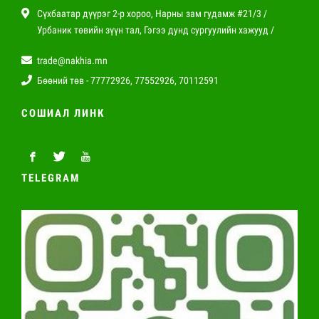
Сүхбаатар дүүрэг 2-р хороо, Нарны зам гудамж #21/3 /
Урбаник төвийн зүүн тал, Гэгээ дунд сургуулийн хажууд /
trade@nakhia.mn
Бөөний төв - 77772926, 77552926, 70112591
СОШИАЛ ЛИНК
TELEGRAM