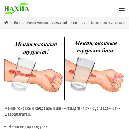
Блог
Мэдээ мэдээлэл /News and information/
Менингококкын халдварын
Менингококкын халдварын шинж тэмдгийг хүн бүр мэдэж байх
шаардлагатай.
-Гэнэт өндөр халуурах