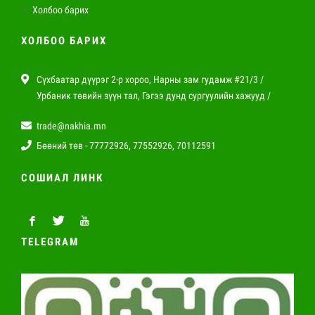
Холбоо барих
ХОЛБОО БАРИХ
Сүхбаатар дүүрэг 2-р хороо, Нарны зам гудамж #21/3 /
Урбаник төвийн зүүн тал, Гэгээ дунд сургуулийн хажууд /
trade@nakhia.mn
Бөөний төв - 77772926, 77552926, 70112591
СОШИАЛ ЛИНК
TELEGRAM