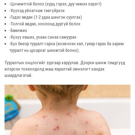
-Цочимтгой болох (хурц гэрэл, дуу чимээ зэрэгт)
-Хүүхэд уйлагнаж тавгүйрхэх
-Гэдэс өвдөх (1-2 удаа шингэн суулгах)
-Толгой өвдөх, хоолонд дургүй болох
-Бөөлжих
-Хүзүү хөших, ухаан санаа самуурах
-Бүх биеэр тууралт гарна (ихэвчлэн хөл, гуяар гарах ба зарим
тууралт нь цусархаг шинжтэй болно).
Тууралтын онцлогийг зургаар харуулав. Дээрхи шинж тэмдгүүд
илэрсэн тохиолдолд маш яаралтай эмнэлэгт хандах
шаардлагатай.