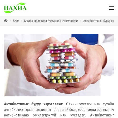
Блог
Мэдээ мэдээлэл /News and information/
Антибиотикын буруу хэрэг
Антибиотикыг буруу хэрэглэвэл:
Өвчин үүсгэгч нян тухайн
антибиотикт дасан зохицож тэсвэртэй болохоос гадна өөр ямар ч
антибиотикаар эмчлэгдэхгүй нян үүсгэдэг. Антибиотикыг