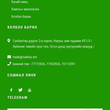
Хүний нөөц
Хамтын ажиллагаа
Холбоо барих
ХОЛБОО БАРИХ
Сүхбаатар дүүрэг 2-р хороо, Нарны зам гудамж #21/3 /
Урбаник төвийн зүүн тал, Гэгээ дунд сургуулийн хажууд /
trade@nakhia.mn
Бөөний төв - 77772926, 77552926, 70112591
СОШИАЛ ЛИНК
TELEGRAM