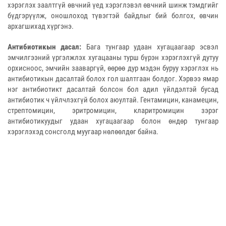
хэрэглэх заалтгүй өвчний үед хэрэглэвэл өвчний шинж тэмдгийг
бүдгэрүүлж, оношлоход түвэгтэй байдлыг бий болгох, өвчин
архагшихад хүргэнэ.
Антибиотикын дасал:
Бага тунгаар удаан хугацаагаар эсвэл
эмчилгээний үргэлжлэх хугацааны турш бүрэн хэрэглэхгүй дутуу
орхисноос, эмчийн зааваргүй, өөрөө дур мэдэн буруу хэрэглэх нь
антибиотикын дасалтай болох гол шалтгаан болдог. Хэрвээ ямар
нэг антибиотикт дасалтай болсон бол адил үйлдэлтэй бусад
антибиотик ч үйлчлэхгүй болох аюултай. Гентамицин, канамецин,
стрептомицин, эритромицин, кларитромицин зэрэг
антибиотикуудыг удаан хугацаагаар болон өндөр тунгаар
хэрэглэхэд сонсголд муугаар нөлөөлдөг байна.