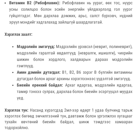
Витамин В2 (Рибофлавин):
Рибофлавин нь уураг, өөх тос, нүүрс
усны солилцоо болон эсийн энергийн үйлдвэрлэлд гол үүрэг
гүйцэтгэдэг. Мөн дархлаа дэмжих, арьс, салст бүрхэвч, нүдний
эрүүл мэндийг хадгалахад зайлшгүй шаардлагатай.
Хэрэглэх заалт:
Мэдрэлийн эмгэгүүд:
Мэдрэлийн үрэвсэл (неврит, полиневрит),
мэдрэлийн гаралтай өвдөлтүүд (невралги, ишиалги), чихрийн
шижин болон хордлого, халдварын дараах мэдрэлийн
гэмтлүүд.
Амин дэмийн дутагдал:
В1, В2, В6 зэрэг В бүлгийн витамины
дутагдал болон архаг архины хэрэглээнээс үүдэлтэй эмгэгүүд.
Биеийн ерөнхий байдал:
Архаг ядаргаа, мэдрэлийн ядаргаа,
тамир тэнхээ сулрах, дархлаа болон биеийн эсэргүүцэл муудах
үед.
Хэрэглэх тун:
Насанд хүрэгсдэд 2мл-ээр өдөрт 1 удаа булчинд тарьж
хэрэглэх бөгөөд эмчилгээний тун, давтамж болон үргэлжлэх хугацааг
тухайн өвчтөний биеийн байдал, шинж тэмдгээс хамааран
тодорхойлно.