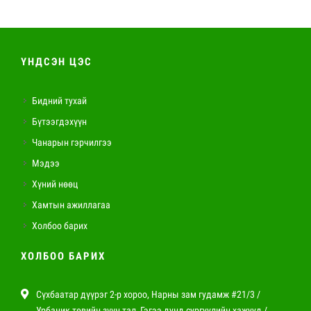
ҮНДСЭН ЦЭС
Бидний тухай
Бүтээгдэхүүн
Чанарын гэрчилгээ
Мэдээ
Хүний нөөц
Хамтын ажиллагаа
Холбоо барих
ХОЛБОО БАРИХ
Сүхбаатар дүүрэг 2-р хороо, Нарны зам гудамж #21/3 /
Урбаник төвийн зүүн тал, Гэгээ дунд сургуулийн хажууд /