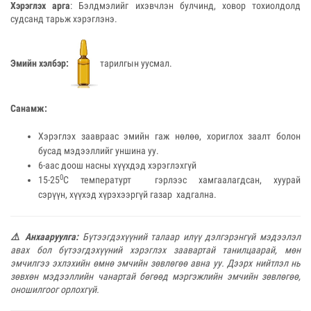
Хэрэглэх арга
: Бэлдмэлийг ихэвчлэн булчинд, ховор тохиолдолд
судсанд тарьж хэрэглэнэ.
Эмийн хэлбэр:
тарилгын уусмал.
Санамж:
Хэрэглэх заавраас эмийн гаж нөлөө, хориглох заалт болон
бусад мэдээллийг уншина уу.
6-аас доош насны хүүхдэд хэрэглэхгүй
0
15-25
С температурт гэрлээс хамгаалагдсан, хуурай
сэрүүн, хүүхэд хүрэхээргүй газар хадгална.
⚠️
Анхааруулга:
Бүтээгдэхүүний талаар илүү дэлгэрэнгүй мэдээлэл
авах бол бүтээгдэхүүний хэрэглэх заавартай танилцаарай, мөн
эмчилгээ эхлэхийн өмнө эмчийн зөвлөгөө авна уу. Дээрх нийтлэл нь
зөвхөн мэдээллийн чанартай бөгөөд мэргэжлийн эмчийн зөвлөгөө,
оношилгоог орлохгүй.