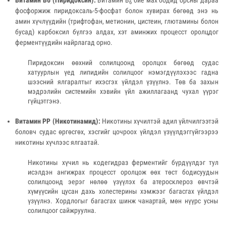
Витамин В6 (Пиридоксин):
Витамин В
бие мах бодид орсны дараа
6
фосфоржиж пиридоксаль-5-фосфат болон хувирах бөгөөд энэ нь
амин хүчлүүдийн (трифтофан, метионин, цистеин, глютамины болон
бусад) карбоксил бүлгээ алдах, хэт аминжих процесст оролцдог
ферментүүдийн найрлагад орно.
Пиридоксин өөхний солилцоонд оролцох бөгөөд судас
хатуурлын үед липидийн солилцоог нэмэгдүүлэхээс гадна
шээсний ялгаралтыг ихэсгэх үйлдэл үзүүлнэ. Төв ба захын
мэдрэлийн системийн хэвийн үйл ажиллагаанд чухал үүрэг
гүйцэтгэнэ.
Витамин РР (Никотинамид):
Никотины хүчилтэй адил үйлчилгээтэй
боловч судас өргөсгөх, хэсгийг цочроох үйлдэл үзүүлдэггүйгээрээ
никотины хүчлээс ялгаатай.
Никотины хүчил нь кодегидраз ферментийг бүрдүүлдэг тул
исэлдэн ангижрах процесст оролцож өөх төст бодисуудын
солилцоонд эерэг нөлөө үзүүлэх ба атеросклероз өвчтэй
хүмүүсийн цусан дахь холестерины хэмжээг багасгах үйлдэл
үзүүлнэ. Хордлогыг багасгах шинж чанартай, мөн нүүрс усны
солилцоог сайжруулна.