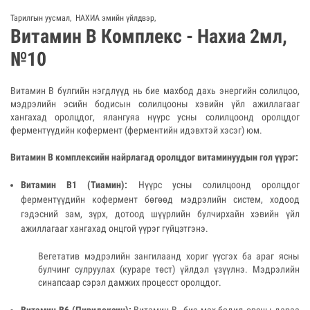
Тарилгын уусмал
,
НАХИА эмийн үйлдвэр
,
Витамин В Комплекс - Нахиа 2мл,
№10
Витамин В бүлгийн нэгдлүүд нь бие махбод дахь энергийн солилцоо,
мэдрэлийн эсийн бодисын солилцооны хэвийн үйл ажиллагааг
хангахад оролцдог, ялангуяа нүүрс усны солилцоонд оролцдог
ферментүүдийн кофермент
(ферментийн идэвхтэй хэсэг) юм.
Витамин В комплексийн найрлагад оролцдог витаминуудын гол үүрэг:
Витамин В1 (Тиамин):
Нүүрс усны солилцоонд оролцдог
ферментүүдийн кофермент бөгөөд мэдрэлийн систем, ходоод
гэдэсний зам, зүрх, дотоод шүүрлийн булчирхайн хэвийн үйл
ажиллагааг хангахад онцгой үүрэг гүйцэтгэнэ.
Вегетатив мэдрэлийн зангилаанд хориг үүсгэх ба араг ясны
булчинг сулруулах (кураре төст) үйлдэл үзүүлнэ. Мэдрэлийн
синапсаар сэрэл дамжих процесст оролцдог.