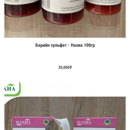
Барийн сульфат - Нахиа 100гр
Цааш үзэх
20,000
₮