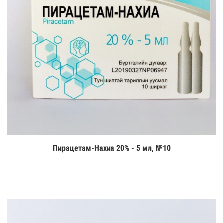
Пирацетам-Нахиа 20% - 5 мл, №10
Цааш үзэх