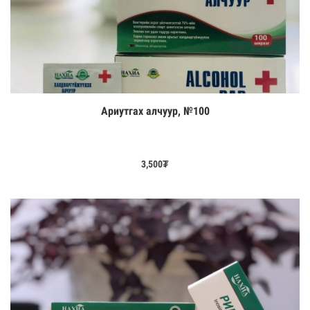
Ариутгах алчуур, №100
Цааш үзэх
3,500
₮