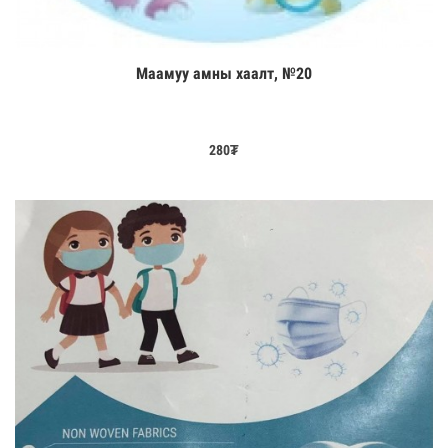
Маамуу амны хаалт, №20
Цааш үзэх
280
₮