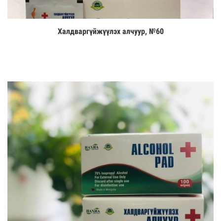
Халдваргүйжүүлэх алчуур, №60
Цааш үзэх