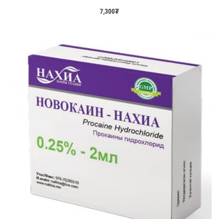
7,300
₮