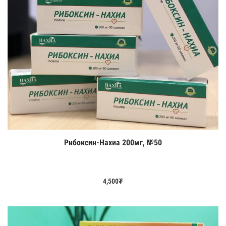
Рибоксин-Нахиа 200мг, №50
Цааш үзэх
4,500
₮