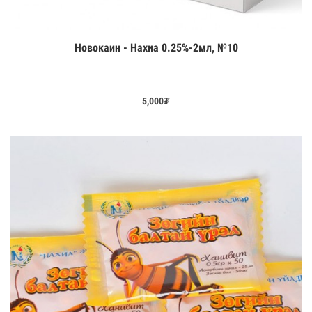
Новокаин - Нахиа 0.25%-2мл, №10
Цааш үзэх
5,000
₮