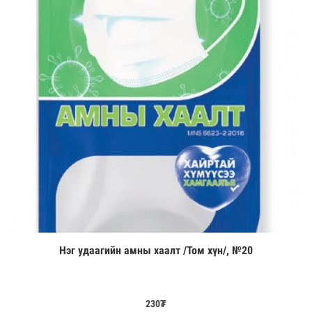
Нэг удаагийн амны хаалт /Том хүн/, №20
Цааш үзэх
230
₮