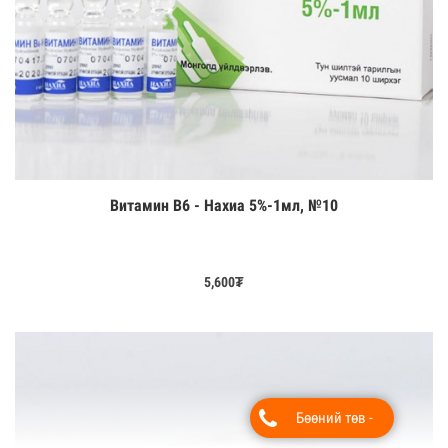
Витамин В6 - Нахиа 5%-1мл, №10
Цааш үзэх
5,600
₮
Бөөний төв -