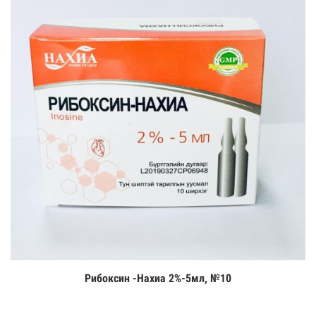
Рибоксин -Нахиа 2%-5мл, №10
Цааш үзэх