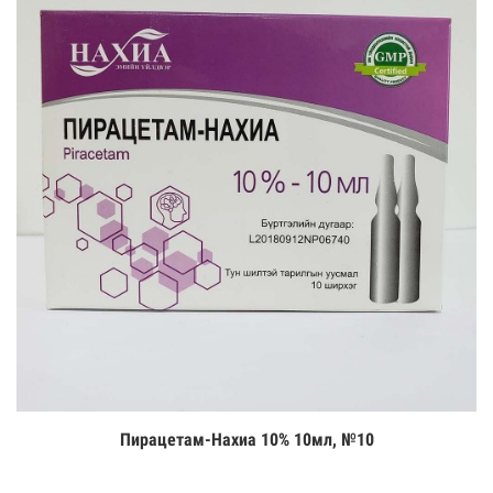
Пирацетам-Нахиа 10% 10мл, №10
Цааш үзэх