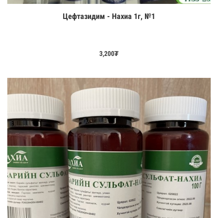
Цефтазидим - Нахиа 1г, №1
Цааш үзэх
3,200
₮