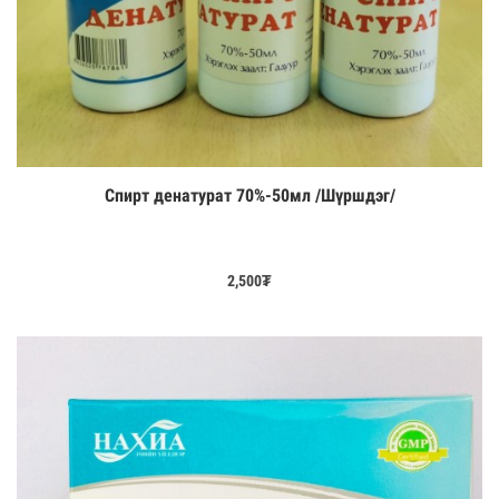
Спирт денатурат 70%-50мл /Шүршдэг/
Цааш үзэх
2,500
₮