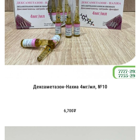
Дексаметазон-Нахиа 4мг/мл, №10
Цааш үзэх
6,700
₮