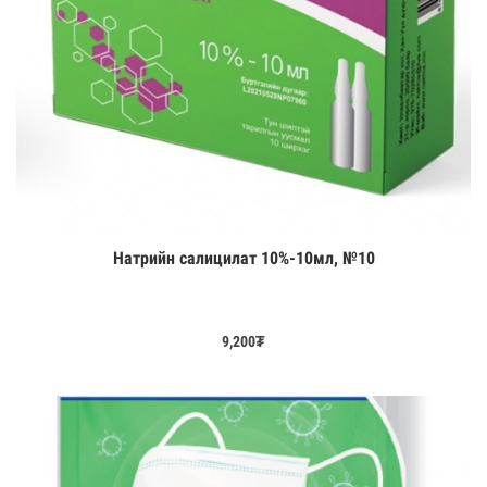
Натрийн салицилат 10%-10мл, №10
Цааш үзэх
9,200
₮