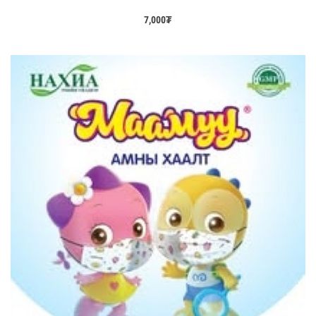
7,000
₮