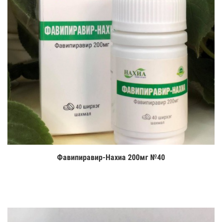
Фавипиравир-Нахиа 200мг №40
Цааш үзэх