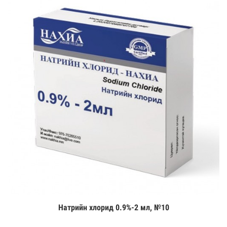
Натрийн хлорид 0.9%-2 мл, №10
Цааш үзэх