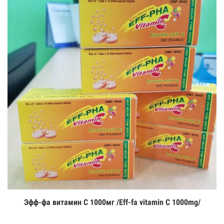
Эфф-фа витамин С 1000мг /Eff-fa vitamin C 1000mg/
Цааш үзэх