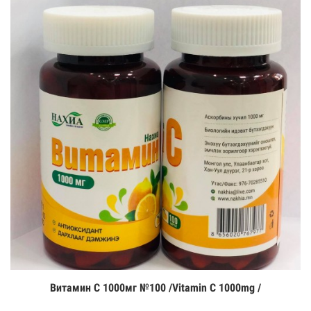
Витамин С 1000мг №100 /Vitamin C 1000mg /
Цааш үзэх