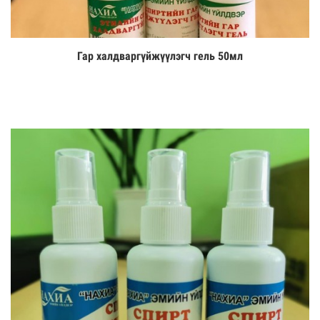
Гар халдваргүйжүүлэгч гель 50мл
Цааш үзэх