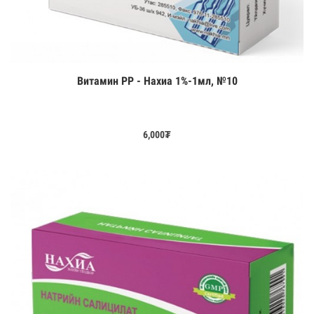
Витамин РР - Нахиа 1%-1мл, №10
Цааш үзэх
6,000
₮