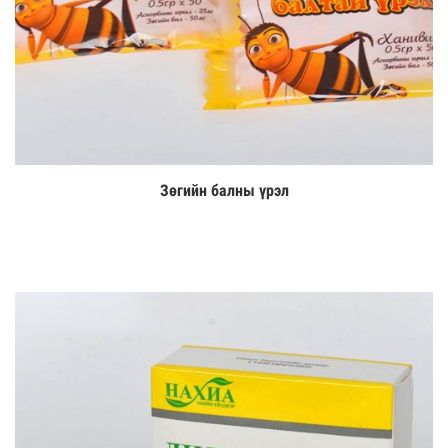
Зөгийн балны үрэл
Цааш үзэх