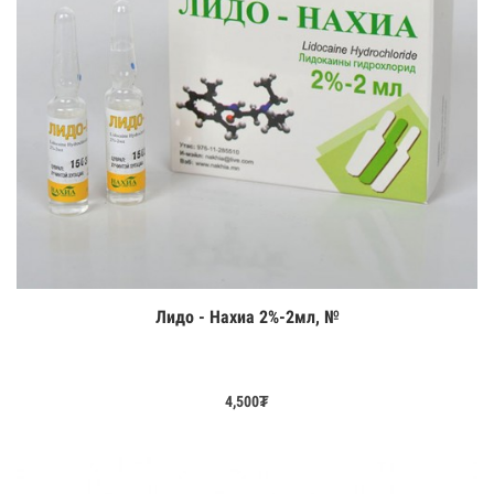
Лидо - Нахиа 2%-2мл, №
Цааш үзэх
4,500
₮