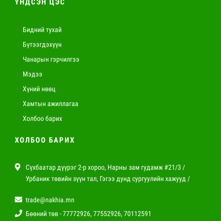
ҮНДСЭН ЦЭС
Бидний тухай
Бүтээгдэхүүн
Чанарын гэрчилгээ
Мэдээ
Хүний нөөц
Хамтын ажиллагаа
Холбоо барих
ХОЛБОО БАРИХ
Сүхбаатар дүүрэг 2-р хороо, Нарны зам гудамж #21/3 /
Урбаник төвийн зүүн тал, Гэгээ дунд сургуулийн хажууд /
trade@nakhia.mn
Бөөний төв - 77772926, 77552926, 70112591