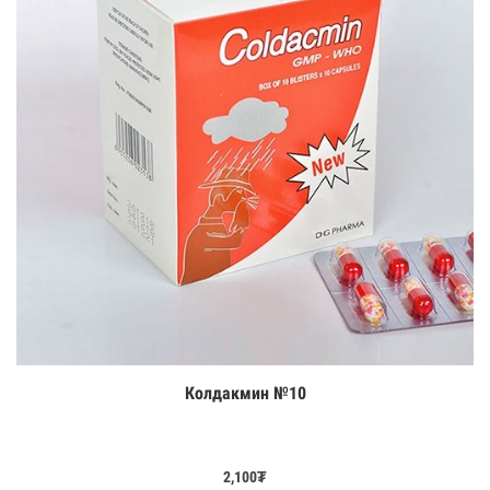
Колдакмин №10
Цааш үзэх
2,100
₮