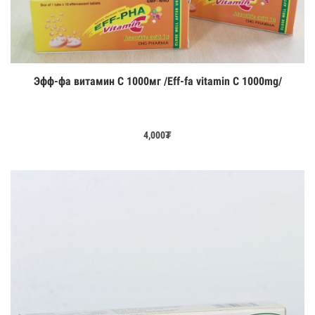
Эфф-фа витамин С 1000мг /Eff-fa vitamin C 1000mg/
Цааш үзэх
4,000
₮