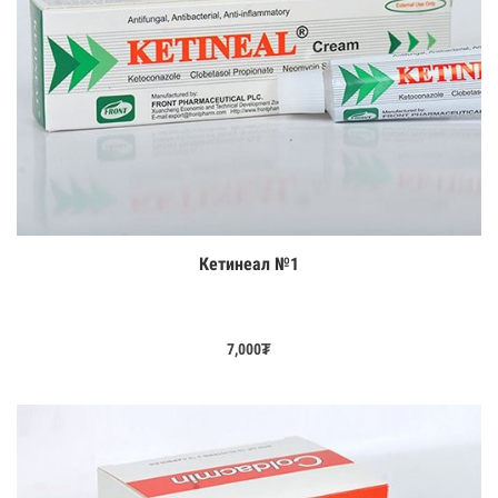
Кетинеал №1
Цааш үзэх
7,000
₮