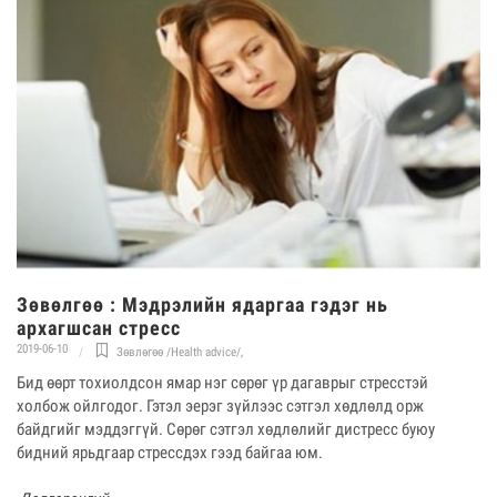
Зөвөлгөө : Мэдрэлийн ядаргаа гэдэг нь
архагшсан стресс
2019-06-10
Зөвлөгөө /Health advice/
,
Бид өөрт тохиолдсон ямар нэг сөрөг үр дагаврыг стресстэй
холбож ойлгодог. Гэтэл эерэг зүйлээс сэтгэл хөдлөлд орж
байдгийг мэддэггүй. Сөрөг сэтгэл хөдлөлийг дистресс буюу
бидний ярьдгаар стрессдэх гээд байгаа юм.