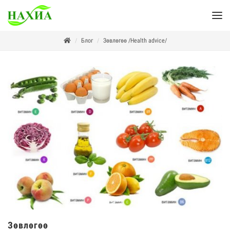
Блог
Зөвлөгөө /Health advice/
Зөвлөгөө