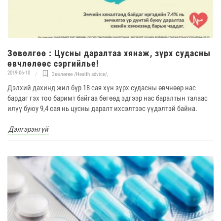
Зөвөлгөө : ​​​​​​Цусны даралтаа хянаж, зүрх судасны
өвчлөлөөс сэргийлье!
2019-06-10
Зөвлөгөө /Health advice/
,
Дэлхий дахинд жил бүр 18 сая хүн зүрх судасны өвчнөөр нас
бардаг гэх тоо баримт байгаа бөгөөд эдгээр нас баралтын талаас
илүү буюу 9,4 сая нь цусны даралт ихсэлтээс үүдэлтэй байна.
Дэлгэрэнгүй