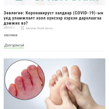
Зөвлөгөө: Коронавируст халдвар (COVID-19)-ын
үeд уламжлалт хоол хүнсээр хэрхэн дархлаагаа
дэмжих вэ?
2020-03-17
Зөвлөгөө /Health advice/
,
зөвлөмж
Дэлгэрэнгүй