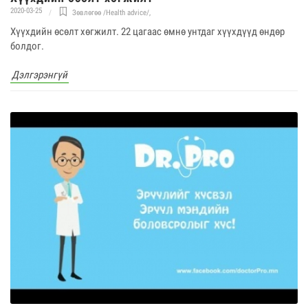
2020-03-25
Зөвлөгөө /Health advice/
,
Хүүхдийн өсөлт хөгжилт. 22 цагаас өмнө унтдаг хүүхдүүд өндөр
болдог.
Дэлгэрэнгүй