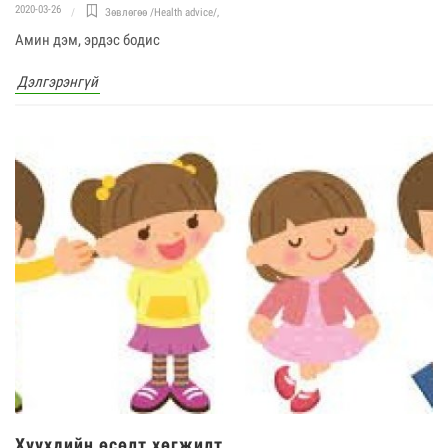
2020-03-26
Зөвлөгөө /Health advice/
,
Амин дэм, эрдэс бодис
Дэлгэрэнгүй
Хүүхдийн өсөлт хөгжилт