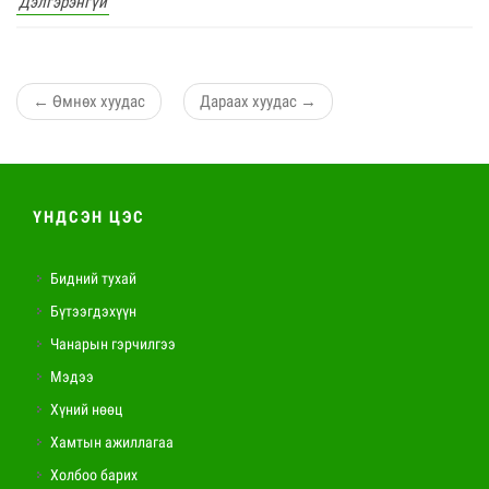
Дэлгэрэнгүй
←
Өмнөх хуудас
Дараах хуудас
→
ҮНДСЭН ЦЭС
Бидний тухай
Бүтээгдэхүүн
Чанарын гэрчилгээ
Мэдээ
Хүний нөөц
Хамтын ажиллагаа
Холбоо барих