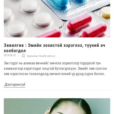
Зөвөлгөө : Эмийн зохистой хэрэглээ, түүний ач
холбогдол
2019-06-10
Зөвлөгөө /Health advice/
,
Эм гэдэг нь аливаа өвчнийг эмчлэх зорилгоор тодорхой тун
хэмжээгээр хэрэглэдэг онцгой бүтээгдэхүүн. Эмийг зөв сонгон
зөв хэрэглэсэн тохиолдолд эмчилгээний үр дүнд хүрэх болно.
Дэлгэрэнгүй