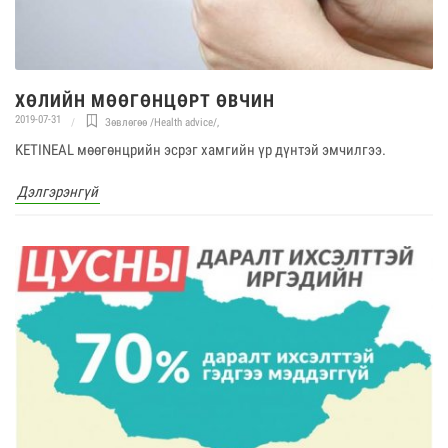
ХӨЛИЙН МӨӨГӨНЦӨРТ ӨВЧИН
2019-07-31
Зөвлөгөө /Health advice/
,
KETINEAL мөөгөнцрийн эсрэг хамгийн үр дүнтэй эмчилгээ.
Дэлгэрэнгүй