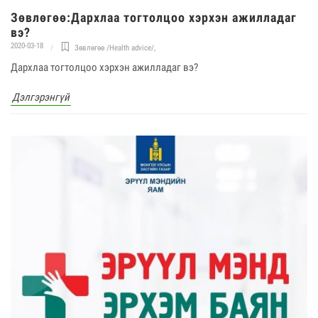
Зөвлөгөө:Дархлаа тогтолцоо хэрхэн ажилладаг
вэ?
2020-03-18
Зөвлөгөө /Health advice/
,
Дархлаа тогтолцоо хэрхэн ажилладаг вэ?
Дэлгэрэнгүй