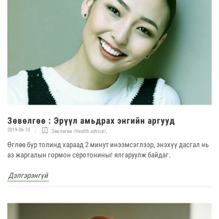
Зөвөлгөө : Эрүүл амьдрах энгийн аргууд
2019-06-10
Зөвлөгөө /Health advice/
,
Өглөө бүр толинд хараад 2 минут инээмсэглээр, энэхүү дасгал нь
аз жаргалын гормон серотониныг ялгаруулж байдаг.
Дэлгэрэнгүй