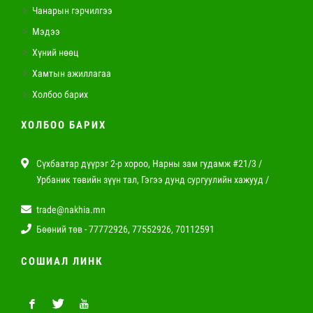
Чанарын гэрчилгээ
Мэдээ
Хүний нөөц
Хамтын ажиллагаа
Холбоо барих
ХОЛБОО БАРИХ
Сүхбаатар дүүрэг 2-р хороо, Нарны зам гудамж #21/3 /
Урбаник төвийн зүүн тал, Гэгээ дунд сургуулийн хажууд /
trade@nakhia.mn
Бөөний төв - 77772926, 77552926, 70112591
СОШИАЛ ЛИНК