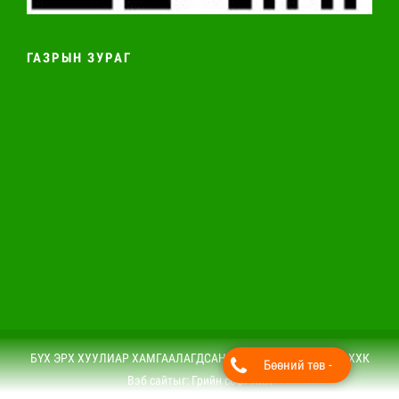
ГАЗРЫН ЗУРАГ
БҮХ ЭРХ ХУУЛИАР ХАМГААЛАГДСАН © 2019. Нахиа импекс ХХК
Бөөний төв -
Вэб сайт
ыг:
Грийн софт ХХК